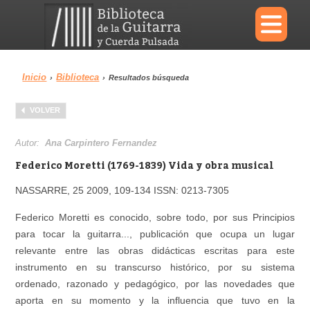
×
Inicio
Biblioteca
›
›
Resultados búsqueda
Menu
VOLVER
Biblioteca
Diccionario
Autor:
Ana Carpintero Fernandez
Federico Moretti (1769-1839) Vida y obra musical
NASSARRE, 25 2009, 109-134 ISSN: 0213-7305
Área personal
Reproductor
Federico Moretti es conocido, sobre todo, por sus Principios
para tocar la guitarra..., publicación que ocupa un lugar
relevante entre las obras didácticas escritas para este
instrumento en su transcurso histórico, por su sistema
ordenado, razonado y pedagógico, por las novedades que
aporta en su momento y la influencia que tuvo en la