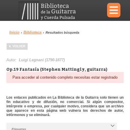
×
Inicio
Biblioteca
›
›
Resultados búsqueda
Menu
VOLVER
Biblioteca
Diccionario
Autor:
Luigi Legnani (1790-1877)
Op.19 Fantasía (Stephen Mattingly, guitarra)
Para acceder al contenido completo necesitas estar registrado
Área personal
Reproductor
Los enlaces publicados en La Biblioteca de la Guitarra solo tienen un
fin educativo y de difusión, no comercial. Si algún compositor,
intérprete o empresa, por cualquier motivo, considera que un archivo
que aparece en esta página web vulnera los derechos de autor,
infórmenos y se eliminará.
Etiquetas