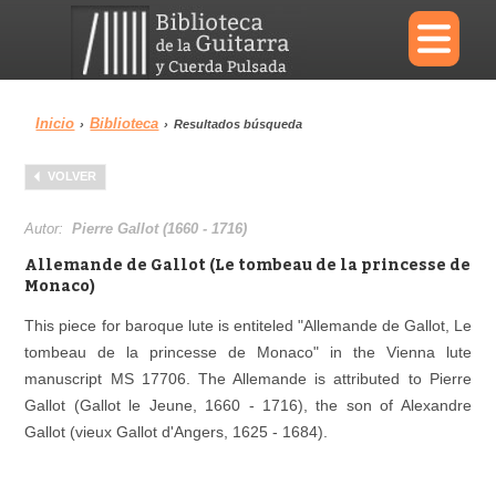
×
Inicio
Biblioteca
›
›
Resultados búsqueda
Menu
VOLVER
Biblioteca
Diccionario
Autor:
Pierre Gallot (1660 - 1716)
Allemande de Gallot (Le tombeau de la princesse de
Monaco)
This piece for baroque lute is entiteled "Allemande de Gallot, Le
Área personal
Reproductor
tombeau de la princesse de Monaco" in the Vienna lute
manuscript MS 17706. The Allemande is attributed to Pierre
Gallot (Gallot le Jeune, 1660 - 1716), the son of Alexandre
Gallot (vieux Gallot d'Angers, 1625 - 1684).