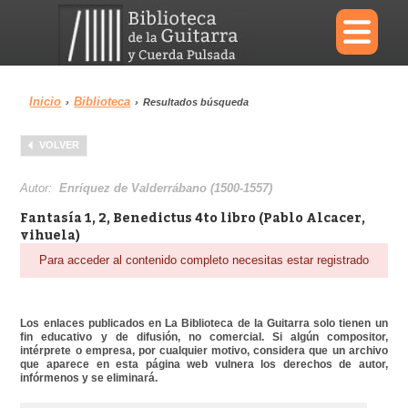
×
Inicio
Biblioteca
›
›
Resultados búsqueda
Menu
VOLVER
Biblioteca
Diccionario
Autor:
Enríquez de Valderrábano (1500-1557)
Fantasía 1, 2, Benedictus 4to libro (Pablo Alcacer,
vihuela)
Para acceder al contenido completo necesitas estar registrado
Área personal
Reproductor
Los enlaces publicados en La Biblioteca de la Guitarra solo tienen un
fin educativo y de difusión, no comercial. Si algún compositor,
intérprete o empresa, por cualquier motivo, considera que un archivo
que aparece en esta página web vulnera los derechos de autor,
infórmenos y se eliminará.