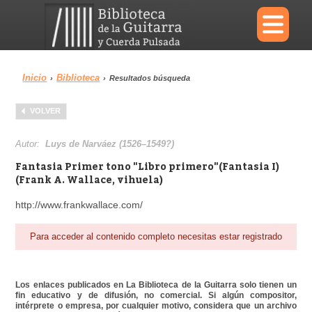
×
Inicio
Biblioteca
›
›
Resultados búsqueda
Menu
VOLVER
Biblioteca
Diccionario
Autor:
Luys de Narváez (1526–1549?)
Fantasia Primer tono "Libro primero"(Fantasia I)
(Frank A. Wallace, vihuela)
http://www.frankwallace.com/
Área personal
Reproductor
Para acceder al contenido completo necesitas estar registrado
Los enlaces publicados en La Biblioteca de la Guitarra solo tienen un
fin educativo y de difusión, no comercial. Si algún compositor,
intérprete o empresa, por cualquier motivo, considera que un archivo