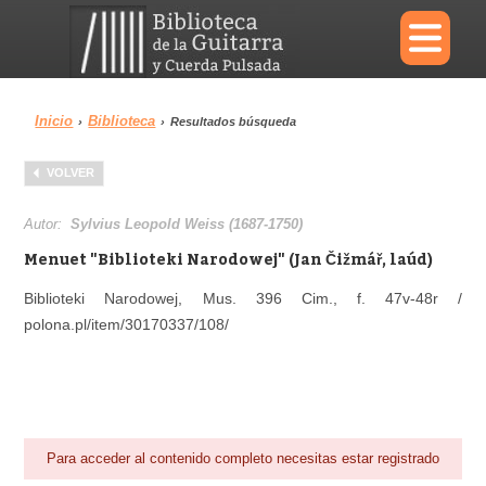
×
Inicio
Biblioteca
›
›
Resultados búsqueda
Menu
VOLVER
Biblioteca
Diccionario
Autor:
Sylvius Leopold Weiss (1687-1750)
Menuet "Biblioteki Narodowej" (Jan Čižmář, laúd)
Biblioteki Narodowej, Mus. 396 Cim., f. 47v-48r /
polona.pl/item/30170337/108/
Área personal
Reproductor
Para acceder al contenido completo necesitas estar registrado