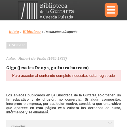
×
Inicio
Biblioteca
›
›
Resultados búsqueda
Menu
VOLVER
Biblioteca
Diccionario
Autor:
Robert de Visée (1665-1733)
Giga (Jessica Denys, guitarra barroca)
Para acceder al contenido completo necesitas estar registrado
Área personal
Reproductor
Los enlaces publicados en La Biblioteca de la Guitarra solo tienen un
fin educativo y de difusión, no comercial. Si algún compositor,
intérprete o empresa, por cualquier motivo, considera que un archivo
que aparece en esta página web vulnera los derechos de autor,
infórmenos y se eliminará.
Etiquetas