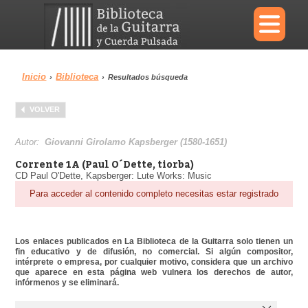
×
Inicio
Biblioteca
›
›
Resultados búsqueda
Menu
VOLVER
Biblioteca
Diccionario
Autor:
Giovanni Girolamo Kapsberger (1580-1651)
Corrente 1A (Paul O´Dette, tiorba)
CD Paul O'Dette, Kapsberger: Lute Works: Music
Para acceder al contenido completo necesitas estar registrado
Área personal
Reproductor
Los enlaces publicados en La Biblioteca de la Guitarra solo tienen un
fin educativo y de difusión, no comercial. Si algún compositor,
intérprete o empresa, por cualquier motivo, considera que un archivo
que aparece en esta página web vulnera los derechos de autor,
infórmenos y se eliminará.