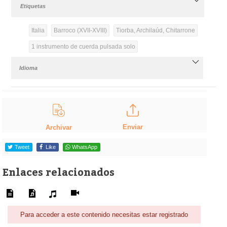
Etiquetas
Italia
Barroco (XVII-XVIII)
Tiorba, Archilaúd, Chitarrone
1 instrumento de cuerda pulsada solo
Idioma
Enviar
Archivar
Tweet
Like
WhatsApp
Enlaces relacionados
Para acceder a este contenido necesitas estar registrado