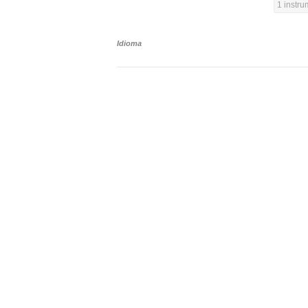
1 instr
Idioma