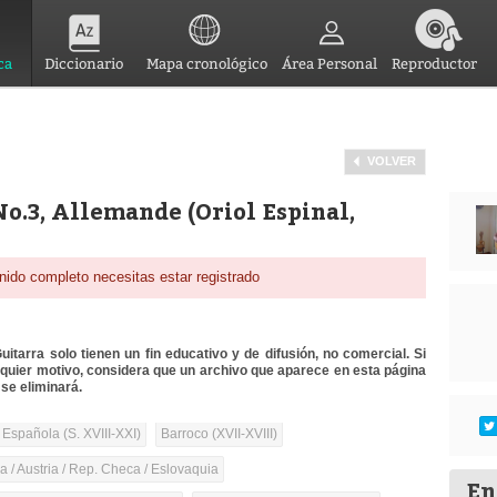
ca
Diccionario
Mapa cronológico
Área Personal
Reproductor
VOLVER
o.3, Allemande (Oriol Espinal,
nido completo necesitas estar registrado
itarra solo tienen un fin educativo y de difusión, no comercial. Si
lquier motivo, considera que un archivo que aparece en esta página
se eliminará.
 Española (S. XVIII-XXI)
Barroco (XVII-XVIII)
 / Austria / Rep. Checa / Eslovaquia
En