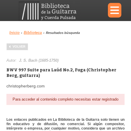
×
Inicio
Biblioteca
›
›
Resultados búsqueda
Menu
VOLVER
Biblioteca
Diccionario
Autor:
J. S. Bach (1685-1750)
BWV 997 Suite para Laúd No.2, Fuga (Christopher
Berg, guitarra)
christopherberg.com
Área personal
Reproductor
Para acceder al contenido completo necesitas estar registrado
Los enlaces publicados en La Biblioteca de la Guitarra solo tienen un
fin educativo y de difusión, no comercial. Si algún compositor,
intérprete o empresa, por cualquier motivo, considera que un archivo