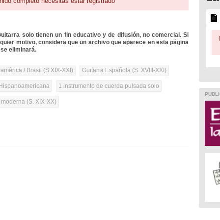
nido completo necesitas estar registrado
itarra solo tienen un fin educativo y de difusión, no comercial. Si
lquier motivo, considera que un archivo que aparece en esta página
se eliminará.
mérica / Brasil (S.XIX-XXI)
Guitarra Española (S. XVIII-XXI)
Hispanoamericana
1 instrumento de cuerda pulsada solo
PUBLI
a moderna (S. XIX-XX)