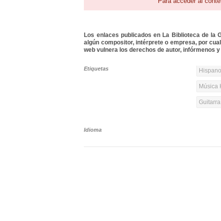
Para acceder al conte
Los enlaces publicados en La Biblioteca de la Gu
algún compositor, intérprete o empresa, por cua
web vulnera los derechos de autor, infórmenos y 
Etiquetas
Hispanoa
Música 
Guitarr
Idioma