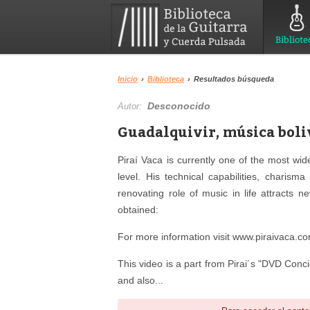
Bibliote
Inicio
›
Biblioteca
›
Resultados búsqueda
Desconocido
Autor:
Guadalquivir, música boliv
Piraí Vaca is currently one of the most wide
level. His technical capabilities, charisma
renovating role of music in life attracts 
obtained:
For more information visit www.piraivaca.c
This video is a part from Pirai´s "DVD Conci
and also...