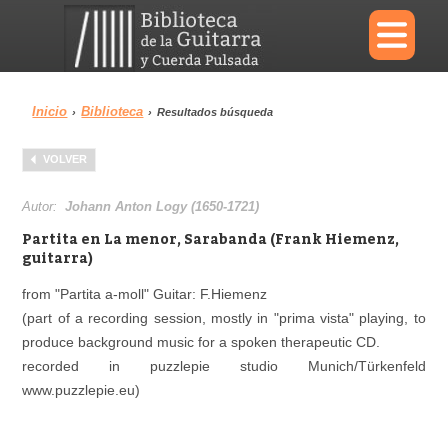
×
Inicio
Biblioteca
›
›
Resultados búsqueda
Menu
VOLVER
Biblioteca
Diccionario
Autor:
Johann Anton Logy (1650-1721)
Partita en La menor, Sarabanda (Frank Hiemenz,
guitarra)
from "Partita a-moll" Guitar: F.Hiemenz
Área personal
Reproductor
(part of a recording session, mostly in "prima vista" playing, to
produce background music for a spoken therapeutic CD.
recorded in puzzlepie studio Munich/Türkenfeld
www.puzzlepie.eu)