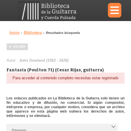
×
Inicio
Biblioteca
›
›
Resultados búsqueda
Menu
VOLVER
Biblioteca
Diccionario
Autor:
John Dowland (1563 - 1626)
Fantasia (Poulton 71) (Cesar Rijas, guitarra)
Para acceder al contenido completo necesitas estar registrado
Área personal
Reproductor
Los enlaces publicados en La Biblioteca de la Guitarra solo tienen un
fin educativo y de difusión, no comercial. Si algún compositor,
intérprete o empresa, por cualquier motivo, considera que un archivo
que aparece en esta página web vulnera los derechos de autor,
infórmenos y se eliminará.
Etiquetas