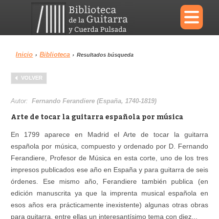
×
Inicio
Biblioteca
›
›
Resultados búsqueda
Menu
VOLVER
Biblioteca
Diccionario
Autor:
Fernando Ferandiere (España, 1740-1819)
Arte de tocar la guitarra española por música
En 1799 aparece en Madrid el Arte de tocar la guitarra
española por música, compuesto y ordenado por D. Fernando
Área personal
Reproductor
Ferandiere, Profesor de Música en esta corte, uno de los tres
impresos publicados ese año en España y para guitarra de seis
órdenes. Ese mismo año, Ferandiere también publica (en
edición manuscrita ya que la imprenta musical española en
esos años era prácticamente inexistente) algunas otras obras
para guitarra, entre ellas un interesantísimo tema con diez...