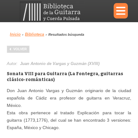
×
Inicio
Biblioteca
›
›
Resultados búsqueda
Menu
VOLVER
Biblioteca
Diccionario
Autor:
Juan Antonio de Vargas y Guzmán (XVIII)
Sonata VIII para Guitarra (La Fontegra, guitarras
clásico-románticas)
Don Juan Antonio Vargas y Guzmán originario de la ciudad
Área personal
Reproductor
española de Cádiz era profesor de guitarra en Veracruz,
México.
Esta obra pertenece al tratado Explicación para tocar la
guitarra (1773,1776), del cual se han encontrado 3 versiones:
España, México y Chicago.