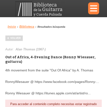
×
Inicio
Biblioteca
›
›
Resultados búsqueda
Menu
VOLVER
Biblioteca
Diccionario
Autor:
Alan Thomas (1967-)
Out of Africa, 4-Evening Dance (Ronny Wiesauer,
guitarra)
4th movement from the suite "Out Of Africa" by A. Thomas
Área personal
Reproductor
RonnyWiesauer @ https://www.facebook.com/pages/Ronny-...
Ronny Wiesauer @ https://itunes.apple.com/at/artist/ro...
Para acceder al contenido completo necesitas estar registrado