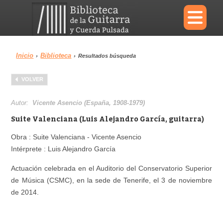
×
Inicio
Biblioteca
›
›
Resultados búsqueda
Menu
VOLVER
Biblioteca
Diccionario
Autor:
Vicente Asencio (España, 1908-1979)
Suite Valenciana (Luis Alejandro García, guitarra)
Obra : Suite Valenciana - Vicente Asencio
Intérprete : Luis Alejandro García
Área personal
Reproductor
Actuación celebrada en el Auditorio del Conservatorio Superior
de Música (CSMC), en la sede de Tenerife, el 3 de noviembre
de 2014.