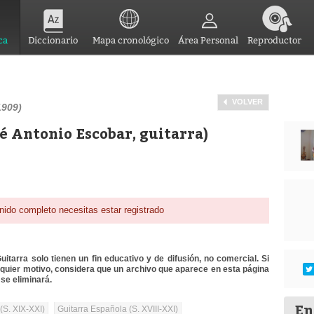
ca
Diccionario
Mapa cronológico
Área Personal
Reproductor
VOLVER
1909)
osé Antonio Escobar, guitarra)
nido completo necesitas estar registrado
itarra solo tienen un fin educativo y de difusión, no comercial. Si
lquier motivo, considera que un archivo que aparece en esta página
se eliminará.
En
(S. XIX-XXI)
Guitarra Española (S. XVIII-XXI)