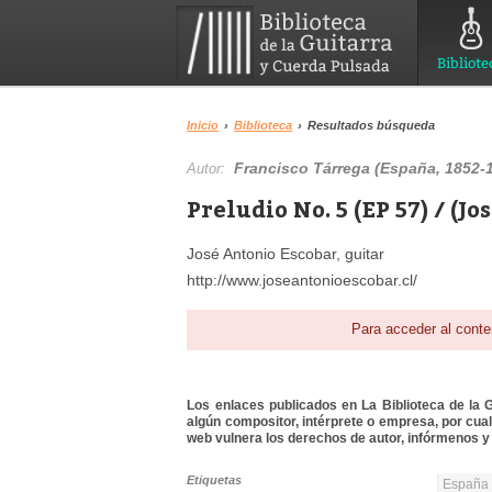
Bibliote
Inicio
›
Biblioteca
›
Resultados búsqueda
Francisco Tárrega (España, 1852-
Autor:
Preludio No. 5 (EP 57) / (J
José Antonio Escobar, guitar
http://www.joseantonioescobar.cl/
Para acceder al conte
Los enlaces publicados en La Biblioteca de la Gu
algún compositor, intérprete o empresa, por cua
web vulnera los derechos de autor, infórmenos y 
Etiquetas
España 