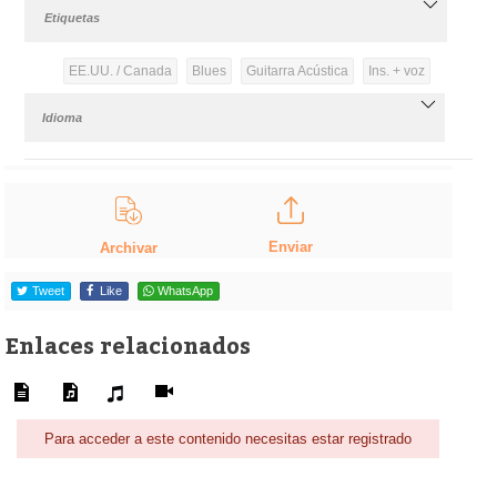
Etiquetas
EE.UU. / Canada
Blues
Guitarra Acústica
Ins. + voz
Idioma
Enviar
Archivar
Tweet
Like
WhatsApp
Enlaces relacionados
Para acceder a este contenido necesitas estar registrado