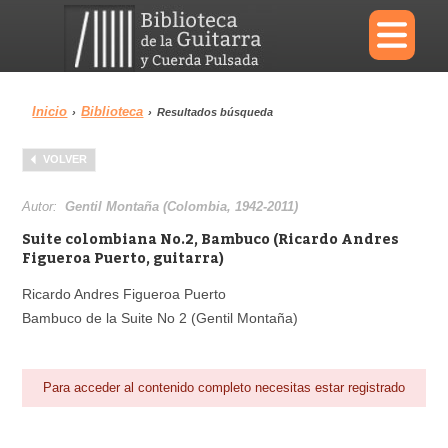
×
Inicio
Biblioteca
›
›
Resultados búsqueda
Menu
VOLVER
Biblioteca
Diccionario
Autor:
Gentil Montaña (Colombia, 1942-2011)
Suite colombiana No.2, Bambuco (Ricardo Andres
Figueroa Puerto, guitarra)
Ricardo Andres Figueroa Puerto
Área personal
Reproductor
Bambuco de la Suite No 2 (Gentil Montaña)
Para acceder al contenido completo necesitas estar registrado