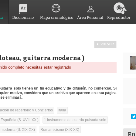
ca
Diccionario
Mapa cronológico
Área Personal
Reproductor
VOLVER
loteau, guitarra moderna )
nido completo necesitas estar registrado
itarra solo tienen un fin educativo y de difusión, no comercial. Si
lquier motivo, considera que un archivo que aparece en esta página
se eliminará.
tación de repertorio y Conciertos
Italia
 Española (S. XVIII-XXI)
1 instrumento de cuerda pulsada solo
a moderna (S. XIX-XX)
Romanticismo (XIX-XX)
En