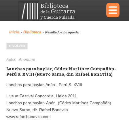
×
Inicio
Biblioteca
›
›
Resultados búsqueda
Menu
VOLVER
Biblioteca
Diccionario
Autor:
Anonimo
Lanchas para baylar, Códex Martínez Compañón-
Perú S. XVIII (Nuevo Sarao, dir. Rafael Bonavita)
Lanchas para baylar, Anón.- Perú S. XVIII
Área personal
Reproductor
Live at Festival Concordia, Lleida 2011
Lanchas para baylar- Anón. (Códex Martínez Compañón)
Nuevo Sarao, dir. Rafael Bonavita
www.rafaelbonavita.com