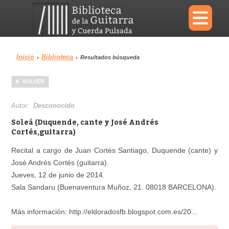
×
Inicio
Biblioteca
›
›
Resultados búsqueda
Menu
VOLVER
Biblioteca
Diccionario
Autor:
Desconocido
Soleá (Duquende, cante y José Andrés
Cortés,guitarra)
Recital a cargo de Juan Cortés Santiago, Duquende (cante) y
Área personal
Reproductor
José Andrés Cortés (guitarra).
Jueves, 12 de junio de 2014.
Sala Sandaru (Buenaventura Muñoz, 21. 08018 BARCELONA).
Más información: http://eldoradosfb.blogspot.com.es/20...