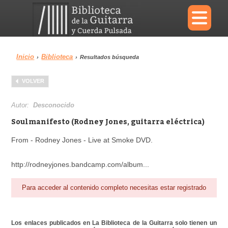
×
Inicio
Biblioteca
›
›
Resultados búsqueda
Menu
VOLVER
Biblioteca
Diccionario
Autor:
Desconocido
Soulmanifesto (Rodney Jones, guitarra eléctrica)
From - Rodney Jones - Live at Smoke DVD.
Área personal
Reproductor
http://rodneyjones.bandcamp.com/album...
Para acceder al contenido completo necesitas estar registrado
Los enlaces publicados en La Biblioteca de la Guitarra solo tienen un