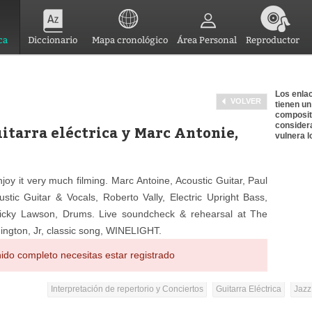
ca
Diccionario
Mapa cronológico
Área Personal
Reproductor
Los enlac
VOLVER
tienen un
composit
consider
itarra eléctrica y Marc Antonie,
vulnera l
joy it very much filming. Marc Antoine, Acoustic Guitar, Paul
stic Guitar & Vocals, Roberto Vally, Electric Upright Bass,
Ricky Lawson, Drums. Live soundcheck & rehearsal at The
hington, Jr, classic song, WINELIGHT.
ido completo necesitas estar registrado
Interpretación de repertorio y Conciertos
Guitarra Eléctrica
Jazz