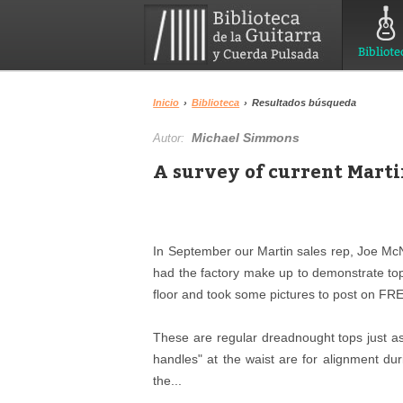
Bibliote
Inicio
›
Biblioteca
›
Resultados búsqueda
Michael Simmons
Autor:
A survey of current Marti
In September our Martin sales rep, Joe Mc
had the factory make up to demonstrate top 
floor and took some pictures to post on F
These are regular dreadnought tops just as 
handles" at the waist are for alignment dur
the...