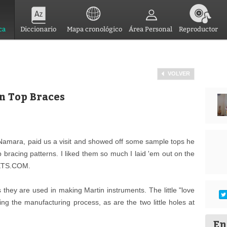
ca
Diccionario
Mapa cronológico
Área Personal
Reproductor
VOLVER
n Top Braces
Namara, paid us a visit and showed off some sample tops he
bracing patterns. I liked them so much I laid 'em out on the
RETS.COM.
they are used in making Martin instruments. The little "love
ing the manufacturing process, as are the two little holes at
En