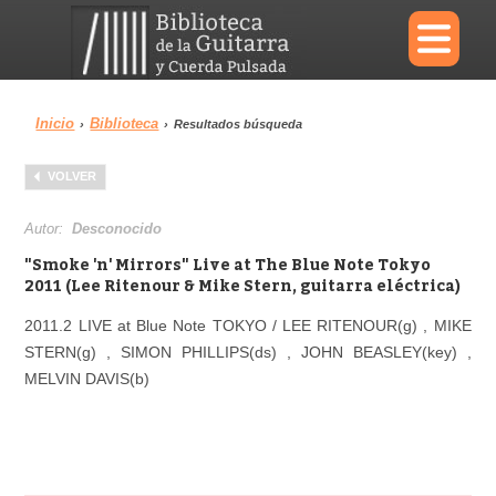
×
Inicio
Biblioteca
›
›
Resultados búsqueda
Menu
VOLVER
Biblioteca
Diccionario
Autor:
Desconocido
"Smoke 'n' Mirrors" Live at The Blue Note Tokyo
2011 (Lee Ritenour & Mike Stern, guitarra eléctrica)
2011.2 LIVE at Blue Note TOKYO / LEE RITENOUR(g) , MIKE
Área personal
Reproductor
STERN(g) , SIMON PHILLIPS(ds) , JOHN BEASLEY(key) ,
MELVIN DAVIS(b)