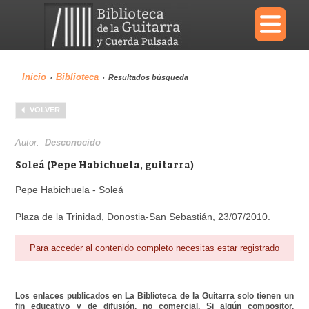
×
Inicio
Biblioteca
›
›
Resultados búsqueda
Menu
VOLVER
Biblioteca
Diccionario
Autor:
Desconocido
Soleá (Pepe Habichuela, guitarra)
Pepe Habichuela - Soleá
Área personal
Reproductor
Plaza de la Trinidad, Donostia-San Sebastián, 23/07/2010.
Para acceder al contenido completo necesitas estar registrado
Los enlaces publicados en La Biblioteca de la Guitarra solo tienen un
fin educativo y de difusión, no comercial. Si algún compositor,