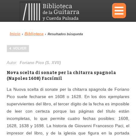
×
Inicio
Biblioteca
›
›
Resultados búsqueda
Menu
VOLVER
Biblioteca
Diccionario
Autor:
Foriano Pico (S. XVII)
Nova scelta di sonate per la chitarra spagnola
(Napoles 1608) Facsímil
La Nuova scelta di sonate per la chitarra spagnola de Foriano
Área personal
Reproductor
Pico suele fecharse en 1608 o 1628. En los dos ejemplares
supervivientes del libro, el tercer dígito de la fecha es imposible
de leer con certeza porque las páginas del título están
incompletas, lo que permite cuatro fechas posibles: 1608,
1628, 1638 y 1698. La historia de Giovanni Francesco Paci, el
impresor del libro, y de la iglesia que figura en la portada