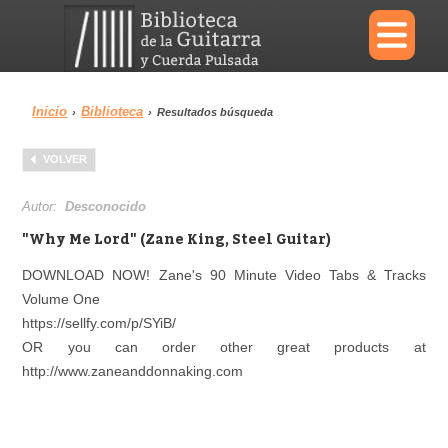
×
Inicio
Biblioteca
›
›
Resultados búsqueda
Menu
VOLVER
Biblioteca
Diccionario
Autor:
Desconocido
"Why Me Lord" (Zane King, Steel Guitar)
DOWNLOAD NOW! Zane's 90 Minute Video Tabs & Tracks
Volume One
Área personal
Reproductor
https://sellfy.com/p/SYiB/
OR you can order other great products at
http://www.zaneanddonnaking.com