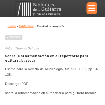
×
Inicio
Biblioteca
›
›
Resultados búsqueda
Menu
VOLVER
Biblioteca
Diccionario
Autor:
Thomas Schmitt
Sobre la ornamentación en el repertorio para
guitarra barroca
Escrito para la Revista de Musicología, XV, nº 1, 1992, pp.107-
Área personal
Reproductor
138.
Descargar PDF
sobre la ornamentacion en el repertorio para guitarra barroca