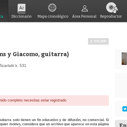
ca
Diccionario
Mapa cronológico
Área Personal
Reproductor
VOLVER
ms y Giacomo, guitarra)
carlatti k. 531
nido completo necesitas estar registrado
itarra solo tienen un fin educativo y de difusión, no comercial. Si
En
lquier motivo, considera que un archivo que aparece en esta página