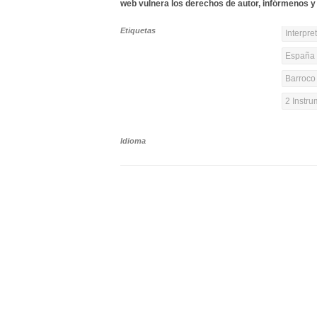
web vulnera los derechos de autor, infórmenos y 
Etiquetas
Interpre
España y
Barroco 
2 Instr
Idioma