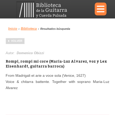
×
Inicio
Biblioteca
›
›
Resultados búsqueda
Menu
VOLVER
Biblioteca
Diccionario
Autor:
Domenico Obizzi
Rompi, rompi mi core (Maria-Luz Alvarez, voz y Lex
Eisenhardt, guitarra barroca)
From Madrigali et arie a voce sola (Venice, 1627)
Área personal
Reproductor
Voice & chitarra battente. Together with soprano Maria-Luz
Alvarez