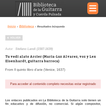
×
Inicio
Biblioteca
›
›
Resultados búsqueda
Menu
VOLVER
Biblioteca
Diccionario
Autor:
Stefano Landi (1587-1639)
Tu vedi alato Arcier (Maria-Luz Alvarez, voz y Lex
Eisenhardt, guitarra barroca)
From Il quinto libro d’arie (Venice, 1637)
Área personal
Reproductor
Para acceder al contenido completo necesitas estar registrado
Los enlaces publicados en La Biblioteca de la Guitarra solo tienen un
fin educativo y de difusión, no comercial. Si algún compositor,