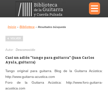
×
Inicio
Biblioteca
›
›
Resultados búsqueda
Menu
VOLVER
Biblioteca
Diccionario
Autor:
Desconocido
Casi un adiós "tango para guitarra" (Juan Carlos
Ayala, guitarra)
Tango original para guitarra. Blog de la Guitarra Acústica:
Área personal
Reproductor
http://www.guitarra-acustica.com
Foro de la Guitarra Acústica: http://www.foro.guitarra-
acustica.com