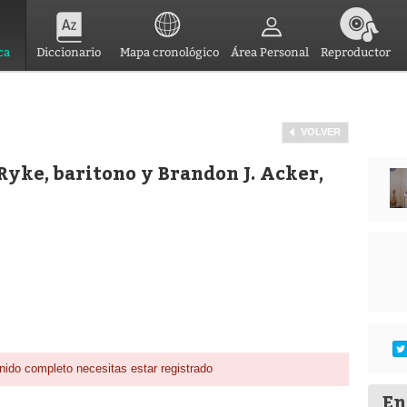
ca
Diccionario
Mapa cronológico
Área Personal
Reproductor
VOLVER
yke, baritono y Brandon J. Acker,
nido completo necesitas estar registrado
En