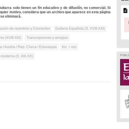
itarra solo tienen un fin educativo y de difusión, no comercial. Si
lquier motivo, considera que un archivo que aparece en esta página
se eliminará.
tación de repertorio y Conciertos
Guitarra Española (S. XVIII-XXI)
mo (XVIII-XIX)
Transcripciones y arreglos
 / Austria / Rep. Checa / Eslovaquia
Ins. + voz
PUBLI
a moderna (S. XIX-XX)