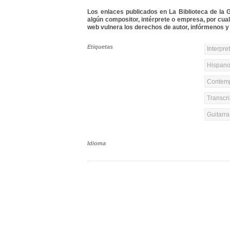
Los enlaces publicados en La Biblioteca de la Gu
algún compositor, intérprete o empresa, por cua
web vulnera los derechos de autor, infórmenos y 
Etiquetas
Interpre
Hispanoa
Contemp
Transcri
Guitarr
Idioma