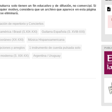
itarra solo tienen un fin educativo y de difusión, no comercial. Si
lquier motivo, considera que un archivo que aparece en esta página
se eliminará.
tación de repertorio y Conciertos
mérica / Brasil (S.XIX-XXI)
Guitarra Española (S. XVIII-XXI)
oráneo (XX-XXI)
Música Hispanoamericana
pciones y arreglos
1 instrumento de cuerda pulsada solo
PUBLI
a moderna (S. XIX-XX)
Argentina / Uruguay