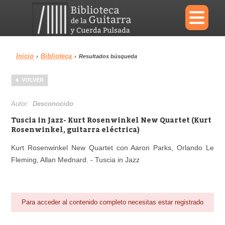
×
Inicio
Biblioteca
›
›
Resultados búsqueda
Menu
VOLVER
Biblioteca
Diccionario
Autor:
Desconocido
Tuscia in Jazz- Kurt Rosenwinkel New Quartet (Kurt
Rosenwinkel, guitarra eléctrica)
Kurt Rosenwinkel New Quartet con Aaron Parks, Orlando Le
Área personal
Reproductor
Fleming, Allan Mednard. - Tuscia in Jazz
Para acceder al contenido completo necesitas estar registrado