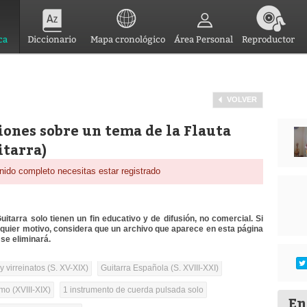
ca
Diccionario
Mapa cronológico
Área Personal
Reproductor
VOLVER
)
iones sobre un tema de la Flauta
itarra)
nido completo necesitas estar registrado
itarra solo tienen un fin educativo y de difusión, no comercial. Si
lquier motivo, considera que un archivo que aparece en esta página
se eliminará.
 virreinatos (S. XV-XIX)
Guitarra Española (S. XVIII-XXI)
mo (XVIII-XIX)
1 instrumento de cuerda pulsada solo
En