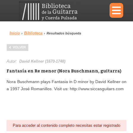
×
Inicio
Biblioteca
›
›
Resultados búsqueda
Menu
VOLVER
Biblioteca
Diccionario
Autor:
David Kellner (1670-1748)
Fantasía en Re menor (Nora Buschmann, guitarra)
Nora Buschmann plays Fantasia in D minor by David Kellner on
a 1997 José Romanillos. Visit us: http://www.siccasguitars.com
Área personal
Reproductor
Para acceder al contenido completo necesitas estar registrado