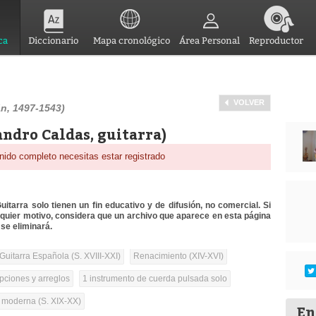
ca
Diccionario
Mapa cronológico
Área Personal
Reproductor
VOLVER
n, 1497-1543)
andro Caldas, guitarra)
nido completo necesitas estar registrado
itarra solo tienen un fin educativo y de difusión, no comercial. Si
lquier motivo, considera que un archivo que aparece en esta página
se eliminará.
Guitarra Española (S. XVIII-XXI)
Renacimiento (XIV-XVI)
pciones y arreglos
1 instrumento de cuerda pulsada solo
a moderna (S. XIX-XX)
En