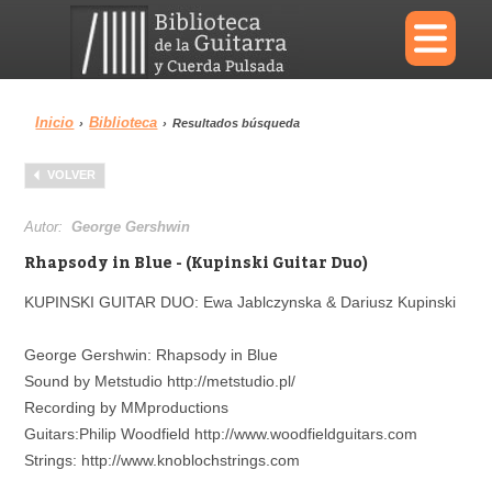
×
Inicio
Biblioteca
›
›
Resultados búsqueda
Menu
VOLVER
Biblioteca
Diccionario
Autor:
George Gershwin
Rhapsody in Blue - (Kupinski Guitar Duo)
KUPINSKI GUITAR DUO: Ewa Jablczynska & Dariusz Kupinski
Área personal
Reproductor
George Gershwin: Rhapsody in Blue
Sound by Metstudio http://metstudio.pl/
Recording by MMproductions
Guitars:Philip Woodfield http://www.woodfieldguitars.com
Strings: http://www.knoblochstrings.com