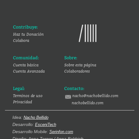
Contribuye:
Haz tu Donación
Colabora
Comunidad:
Sobre:
Cuenta básica
Sobre esta página
Cuenta Avanzada
Colaboradores
Legal:
Contacto:
Terminos de uso
nacho@nachobellido.com
Privacidad
nachobellido.com
Idea:
Nacho Bellido
Desarrollo:
EsceniTech
Desarrollo Mobile:
Serinfon.com
Diseño: Anna Torner / Anna Baldrich