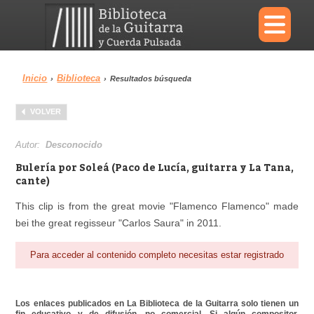
×
Inicio
Biblioteca
›
›
Resultados búsqueda
Menu
VOLVER
Biblioteca
Diccionario
Autor:
Desconocido
Bulería por Soleá (Paco de Lucía, guitarra y La Tana,
cante)
This clip is from the great movie "Flamenco Flamenco" made
Área personal
Reproductor
bei the great regisseur "Carlos Saura" in 2011.
Para acceder al contenido completo necesitas estar registrado
Los enlaces publicados en La Biblioteca de la Guitarra solo tienen un
fin educativo y de difusión, no comercial. Si algún compositor,