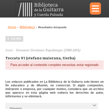
×
Inicio
Biblioteca
›
›
Resultados búsqueda
Menu
VOLVER
Biblioteca
Diccionario
Autor:
Giovanni Girolamo Kapsberger (1580-1651)
Toccata VI (stefano maiorana, tiorba)
Para acceder al contenido completo necesitas estar registrado
Área personal
Reproductor
Los enlaces publicados en La Biblioteca de la Guitarra solo tienen un
fin educativo y de difusión, no comercial. Si algún compositor,
intérprete o empresa, por cualquier motivo, considera que un archivo
que aparece en esta página web vulnera los derechos de autor,
infórmenos y se eliminará.
Etiquetas