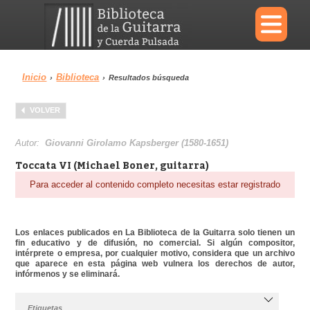
×
Inicio
Biblioteca
›
›
Resultados búsqueda
Menu
VOLVER
Biblioteca
Diccionario
Autor:
Giovanni Girolamo Kapsberger (1580-1651)
Toccata VI (Michael Boner, guitarra)
Para acceder al contenido completo necesitas estar registrado
Área personal
Reproductor
Los enlaces publicados en La Biblioteca de la Guitarra solo tienen un
fin educativo y de difusión, no comercial. Si algún compositor,
intérprete o empresa, por cualquier motivo, considera que un archivo
que aparece en esta página web vulnera los derechos de autor,
infórmenos y se eliminará.
Etiquetas