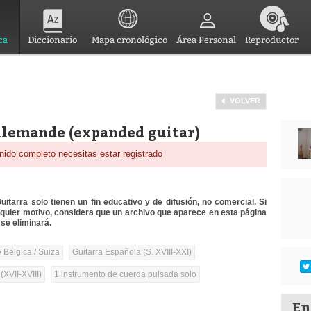
ca
Diccionario
Mapa cronológico
Área Personal
Reproductor
VOLVER
llemande (expanded guitar)
nido completo necesitas estar registrado
itarra solo tienen un fin educativo y de difusión, no comercial. Si
lquier motivo, considera que un archivo que aparece en esta página
se eliminará.
/ Belgica / Suiza
Guitarra Española (S. XVIII-XXI)
(XVII-XVIII)
1 instrumento de cuerda pulsada solo
En