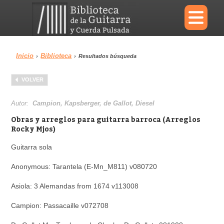
×
Inicio
Biblioteca
›
›
Resultados búsqueda
Menu
VOLVER
Biblioteca
Diccionario
Autor:
Campion, Kapsberger, de Gallot, Diesel
Obras y arreglos para guitarra barroca (Arreglos
Rocky Mjos)
Guitarra sola
Área personal
Reproductor
Anonymous: Tarantela (E-Mn_M811) v080720
Asiola: 3 Alemandas from 1674 v113008
Campion: Passacaille v072708