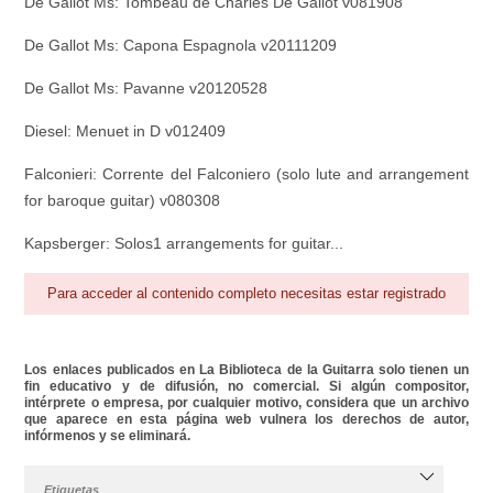
De Gallot Ms: Tombeau de Charles De Gallot v081908
De Gallot Ms: Capona Espagnola v20111209
De Gallot Ms: Pavanne v20120528
Diesel: Menuet in D v012409
Falconieri: Corrente del Falconiero (solo lute and arrangement
for baroque guitar) v080308
Kapsberger: Solos1 arrangements for guitar...
Para acceder al contenido completo necesitas estar registrado
Los enlaces publicados en La Biblioteca de la Guitarra solo tienen un
fin educativo y de difusión, no comercial. Si algún compositor,
intérprete o empresa, por cualquier motivo, considera que un archivo
que aparece en esta página web vulnera los derechos de autor,
infórmenos y se eliminará.
Etiquetas