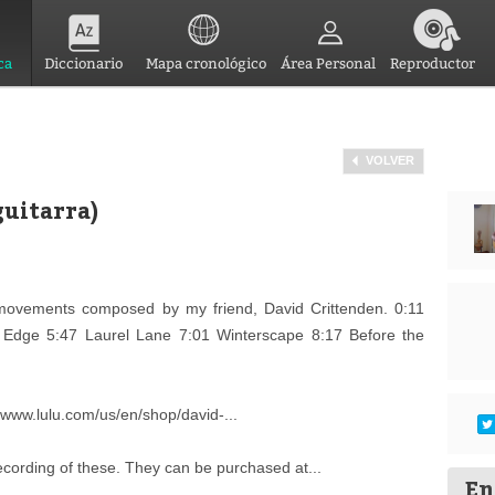
ca
Diccionario
Mapa cronológico
Área Personal
Reproductor
VOLVER
guitarra)
 movements composed by my friend, David Crittenden. 0:11
s Edge 5:47 Laurel Lane 7:01 Winterscape 8:17 Before the
//www.lulu.com/us/en/shop/david-...
cording of these. They can be purchased at...
En