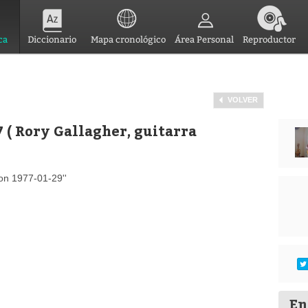
ca
Diccionario
Mapa cronológico
Área Personal
Reproductor
VOLVER
( Rory Gallagher, guitarra
on 1977-01-29''
En