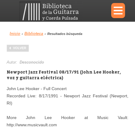
×
Inicio
Biblioteca
›
›
Resultados búsqueda
Menu
VOLVER
Biblioteca
Diccionario
Autor:
Desconocido
Newport Jazz Festival 08/17/91 (John Lee Hooker,
voz y guitarra eléctrica)
John Lee Hooker - Full Concert
Área personal
Reproductor
Recorded Live: 8/17/1991 - Newport Jazz Festival (Newport,
RI)
More John Lee Hooker at Music Vault:
http://www.musicvault.com